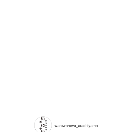
warewarewa_arashiyama