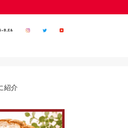
S×B,E&
に紹介