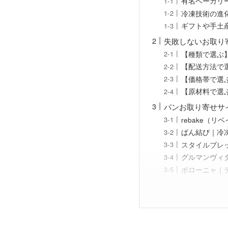
有名ベーカリ
冷凍技術の進
ギフトや手土
失敗しないお取り
【種類で選ぶ
【配送方法で選
【価格帯で選ぶ
【原材料で選
パンお取り寄せサ
rebake（
ぱん結び｜冷
スタイルブレ
グルマンヴィ
ボローニャ｜