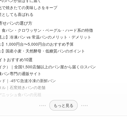
ーのパンが並ばずに届く
化で焼きたての美味しさをキープ
産としても喜ばれる
寄せパンの選び方
】食パン・クロワッサン・ベーグル・ハード系の特徴
ぶ】冷凍パン vs 常温パンのメリット・デメリット
】1,000円台〜5,000円台のおすすめ予算
ぶ】国産小麦・天然酵母・低糖質パンのポイント
イトおすすめ10選
リベイク）｜全国1,500店舗以上のパン屋から届くロスパン
凍パン専門の通販サイト
ッド｜-45℃急速冷凍の新鮮パン
タル｜石窯焼きパンの老舗
デニッシュ食パンの元祖
もっと見る